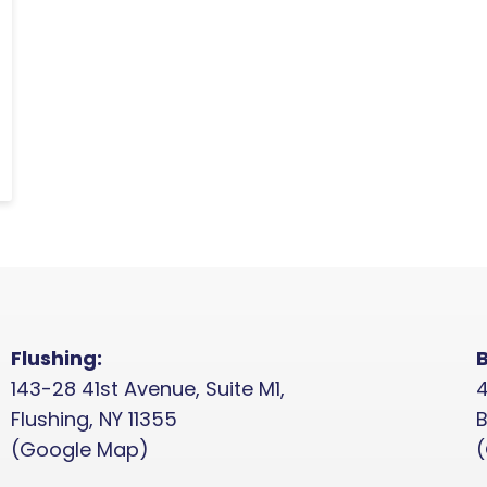
Flushing:
B
143-28 41st Avenue, Suite M1,
4
Flushing, NY 11355
B
(Google Map)