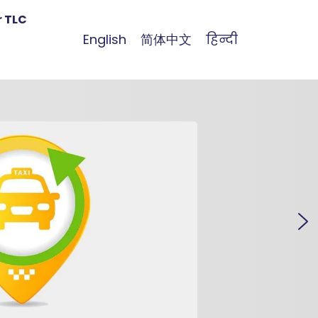
r TLC
English
简体中文
हिन्दी