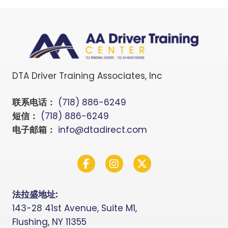
DTA Driver Training Associates, Inc
联系电话：
(718) 886-6249
短信：
(718) 886-6249
电子邮箱：
info@dtadirect.com
Facebook
Instagram
Twitter X
法拉盛地址:
143-28 41st Avenue, Suite M1,
Flushing, NY 11355