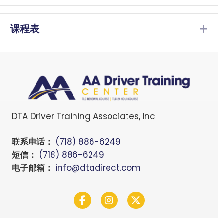
课程表
E
DTA Driver Training Associates, Inc
联系电话：
(718) 886-6249
短信：
(718) 886-6249
电子邮箱：
info@dtadirect.com
Facebook
Instagram
Twitter X