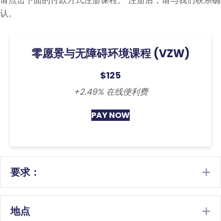
认。
零愿景与无障碍环境课程 (VZW)
$125
+2.49% 在线便利费
PAY NOW
要求：
E
地点
E